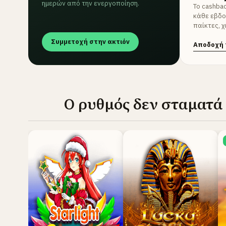
ημερών από την ενεργοποίηση.
Το cashba
κάθε εβδο
παίκτες, 
Συμμετοχή στην ακτιόν
Αποδοχή
Ο ρυθμός δεν σταματά