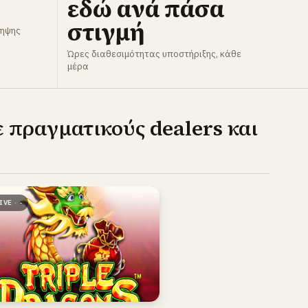
εδώ ανά πάσα
στιγμή
ληψης
Ώρες διαθεσιμότητας υποστήριξης, κάθε
μέρα
ε πραγματικούς dealers και
IVE · -