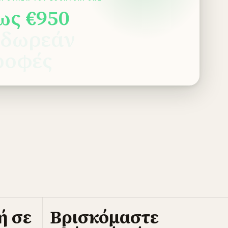
ως €950
8 δωρεάν
ροφές
 σε
Βρισκόμαστε