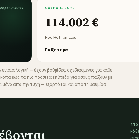
ότερο 02:45:07
COLPO SICURO
114.002 €
Red Hot Tamales
Παίξε τώρα
 ενιαία λογική — έχουν βαθμίδες, σχεδιασμένες για κάθε
άκοπα έως τα πιο προσιτά επίπεδα για όσους παίζουν με
αι μόνο από την τύχη — εξαρτάται και από τη βαθμίδα
Στο 
σέβονται
κάθε
φιορ