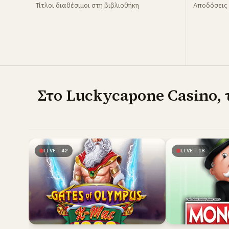
Τίτλοι διαθέσιμοι στη βιβλιοθήκη
Αποδόσεις 
Στο Luckycapone Casino, τ
LIVE · 42
LIVE · 18